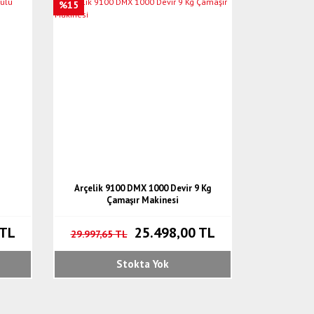
%15
Arçelik 9100 DMX 1000 Devir 9 Kg
Çamaşır Makinesi
 TL
25.498,00 TL
29.997,65 TL
Stokta Yok
Yeni
%15
%15
%15
Yeni