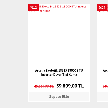
%12
%27
Arçelik Ekolojik 18325 18000 BTU
Arç
Inverter Duvar Tipi Klima
39.899,00 TL
45.339,77 TL
38.
Sepete Ekle