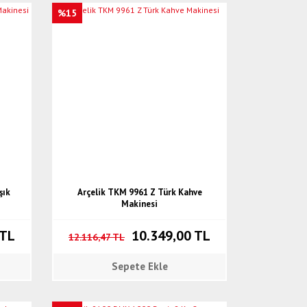
%15
şık
Arçelik TKM 9961 Z Türk Kahve
Makinesi
 TL
10.349,00 TL
12.116,47 TL
Sepete Ekle