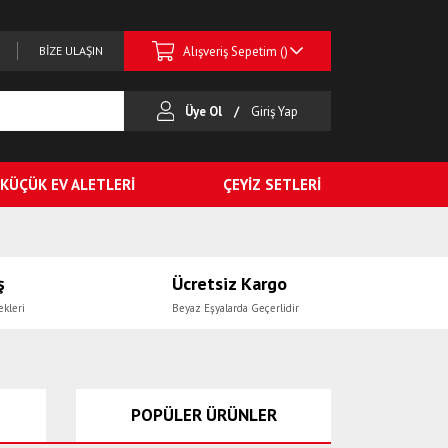
Alışveriş Sepetim (
)
BİZE ULAŞIN
Üye Ol
Giriş Yap
KÜÇÜK EV ALETLERİ
ÇEYİZ SETLERİ
ş
Ücretsiz Kargo
ekleri
Beyaz Eşyalarda Geçerlidir
POPÜLER ÜRÜNLER