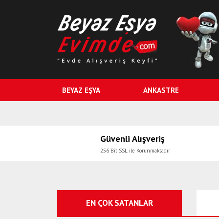
BEYAZ EŞYA
ANKASTRE
Güvenli Alışveriş
256 Bit SSL ile Korunmaktadır
EN ÇOK SATANLAR