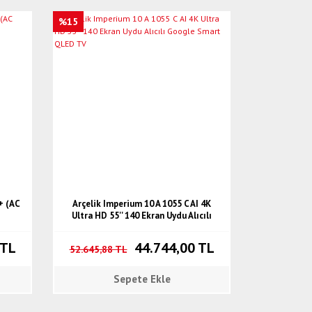
%15
+ (AC
Arçelik Imperium 10 A 1055 C AI 4K
Ultra HD 55'' 140 Ekran Uydu Alıcılı
Google Smart QLED TV
 TL
44.744,00 TL
52.645,88 TL
Sepete Ekle