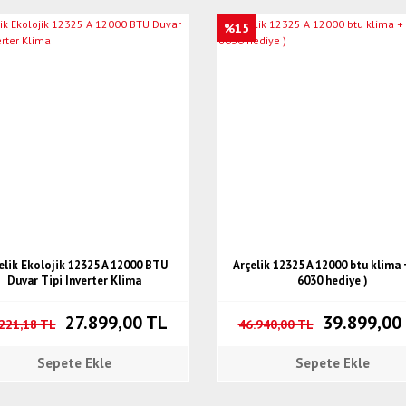
%15
elik Ekolojik 12325 A 12000 BTU
Arçelik 12325 A 12000 btu klima 
Duvar Tipi Inverter Klima
6030 hediye )
27.899,00 TL
39.899,00
221,18 TL
46.940,00 TL
Sepete Ekle
Sepete Ekle