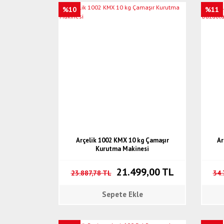
%10
%11
Arçelik 1002 KMX 10 kg Çamaşır
Ar
Kurutma Makinesi
21.499,00 TL
23.887,78 TL
34.
Sepete Ekle