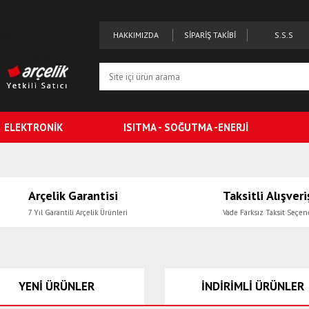
HAKKIMIZDA
SİPARİŞ TAKİBİ
S.S.S
ELEKTRONİK
ISITMA - SOĞUTMA -ENERJİ
Arçelik Garantisi
Taksitli Alışveri
7 Yıl Garantili Arçelik Ürünleri
Vade Farksız Taksit Seçen
YENİ ÜRÜNLER
İNDİRİMLİ ÜRÜNLER