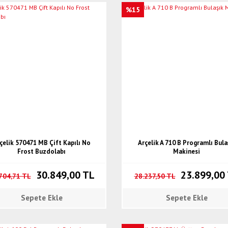
%15
çelik 570471 MB Çift Kapılı No
Arçelik A 710 B Programlı Bula
Frost Buzdolabı
Makinesi
30.849,00 TL
23.899,00
704,71 TL
28.237,50 TL
Sepete Ekle
Sepete Ekle