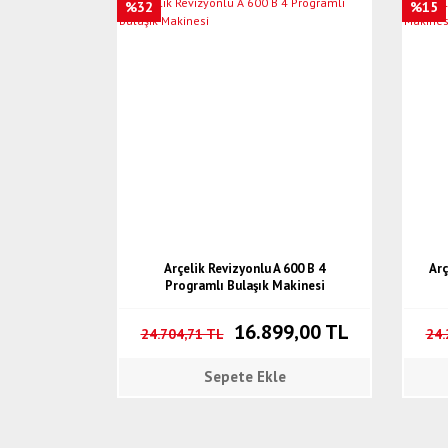
%32
%15
Arçelik Revizyonlu A 600 B 4
Arç
Programlı Bulaşık Makinesi
16.899,00 TL
24.704,71 TL
24.
Sepete Ekle
%12
%9
%7
Yeni
%15
%15
%15