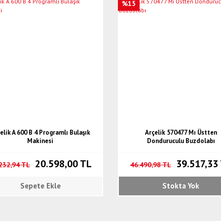
%15
elik A 600 B 4 Programlı Bulaşık
Arçelik 570477 Mı Üstten
Makinesi
Donduruculu Buzdolabı
20.598,00 TL
39.517,33
232,94 TL
46.490,98 TL
Sepete Ekle
Stokta Yok
Yeni
%17
%10
%15