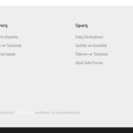
ğer konularda yetersiz gördüğünüz noktaları öneri formunu kullanarak tarafımıza il
Bu ürüne ilk yorumu siz yapın!
veriş
Sipariş
li Alışveriş
Satış Sözleşmesi
Yorum Yaz
 ve Teslimat
Gizlilik ve Güvenlik
eriş Sepeti
Ödeme ve Teslimat
İptal İade Formu
Gönder
ilgileriniz
256bit SSL
sertifikası ile korunmaktadır.