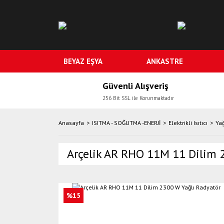
BEYAZ EŞYA
ANKASTRE
Güvenli Alışveriş
256 Bit SSL ile Korunmaktadır
Anasayfa
ISITMA - SOĞUTMA -ENERJİ
Elektrikli Isıtıcı
Yağ
Arçelik AR RHO 11M 11 Dilim 
%15