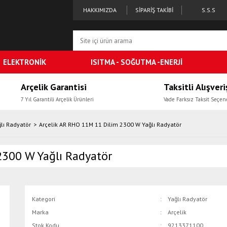
HAKKIMIZDA
SİPARİŞ TAKİBİ
S.S.S
ELEKTRONİK
ISITMA - SOĞUTMA -ENERJİ
Arçelik Garantisi
Taksitli Alışveri
7 Yıl Garantili Arçelik Ürünleri
Vade Farksız Taksit Seçen
lı Radyatör
Arçelik AR RHO 11M 11 Dilim 2300 W Yağlı Radyatör
2300 W Yağlı Radyatör
Kategori
Yağlı Radyatör
Marka
Arçelik
Stok Kodu
9213371100