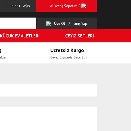
Alışveriş Sepetim (
)
BİZE ULAŞIN
Üye Ol
Giriş Yap
KÜÇÜK EV ALETLERİ
ÇEYİZ SETLERİ
ş
Ücretsiz Kargo
ekleri
Beyaz Eşyalarda Geçerlidir