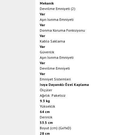
Mekanik
Devrilme Emniyeti (2)
Var
Aşırı Isınma Emniyeti
Var
Donma Koruma Fonksiyonu
Var
Kablo Saklama
Var
Güvenlik
Aşırı Isınma Emniyeti
Var
Devrilme Emniyeti
Var
Emniyet Sistemleri
Isıya Dayanıklı Özel Kaplama
Ölçüler
Ağırlık: Paketsiz
9.3 kg
Yükseklik
64 cm
Derinlik
53.5 cm
Boyut (cm) (GxYxD)
28 cm