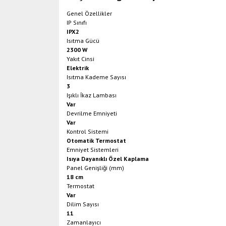
Genel Özellikler
IP Sınıfı
IPX2
Isıtma Gücü
2300 W
Yakıt Cinsi
Elektrik
Isıtma Kademe Sayısı
3
Işıklı İkaz Lambası
Var
Devrilme Emniyeti
Var
Kontrol Sistemi
Otomatik Termostat
Emniyet Sistemleri
Isıya Dayanıklı Özel Kaplama
Panel Genişliği (mm)
18 cm
Termostat
Var
Dilim Sayısı
11
Zamanlayıcı