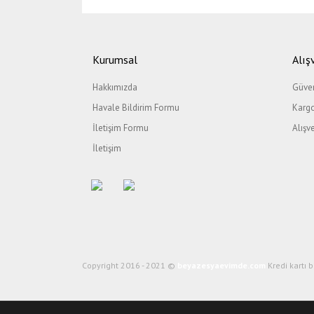
Bu ürünün fiyat bilgisi, resim, ürün açıklamalarında ve di
Görüş ve önerileriniz için teşekkür ederiz.
Kurumsal
Alış
Ürün resmi kalitesiz, bozuk veya görüntülenemiyor.
Hakkımızda
Güven
Ürün açıklamasında eksik bilgiler bulunuyor.
Havale Bildirim Formu
Kargo
Ürün bilgilerinde hatalar bulunuyor.
İletişim Formu
Alışv
Ürün fiyatı diğer sitelerden daha pahalı.
İletişim
Bu ürüne benzer farklı alternatifler olmalı.
Copyright 2016 - 2021 ©
beyazesyaevimde.com
Kredi kartı b