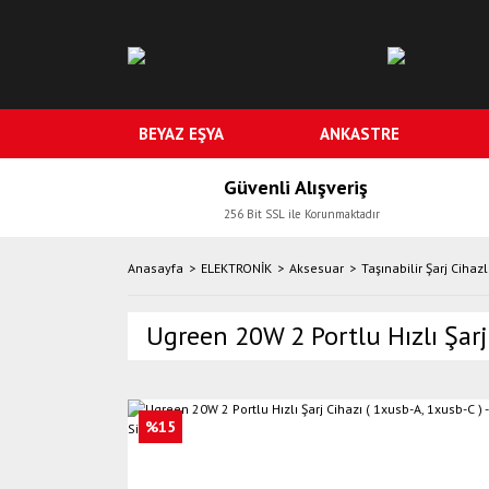
BEYAZ EŞYA
ANKASTRE
Güvenli Alışveriş
256 Bit SSL ile Korunmaktadır
Anasayfa
ELEKTRONİK
Aksesuar
Taşınabilir Şarj Cihazl
Ugreen 20W 2 Portlu Hızlı Şarj 
%15