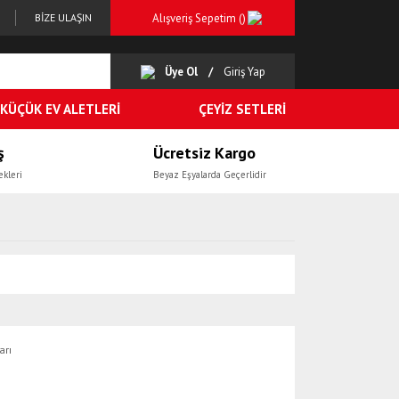
Alışveriş Sepetim (
)
BİZE ULAŞIN
Üye Ol
Giriş Yap
KÜÇÜK EV ALETLERİ
ÇEYİZ SETLERİ
ş
Ücretsiz Kargo
ekleri
Beyaz Eşyalarda Geçerlidir
arı