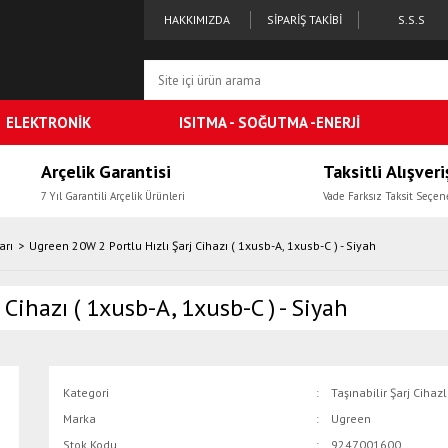
HAKKIMIZDA
SİPARİŞ TAKİBİ
S.S.S
ELEKTRONİK
ISITMA - SOĞUTMA -ENERJİ
Arçelik Garantisi
Taksitli Alışveri
7 Yıl Garantili Arçelik Ürünleri
Vade Farksız Taksit Seçen
arı
Ugreen 20W 2 Portlu Hızlı Şarj Cihazı ( 1xusb-A, 1xusb-C ) - Siyah
Cihazı ( 1xusb-A, 1xusb-C ) - Siyah
Kategori
Taşınabilir Şarj Cihazl
Marka
Ugreen
Stok Kodu
9247001600