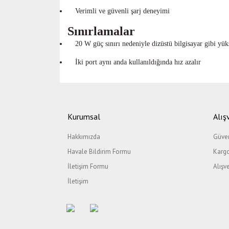
Verimli ve güvenli şarj deneyimi
Sınırlamalar
20 W güç sınırı nedeniyle dizüstü bilgisayar gibi yük
İki port aynı anda kullanıldığında hız azalır
Bu ürünün fiyat bilgisi, resim, ürün açıklamalarında ve di
Görüş ve önerileriniz için teşekkür ederiz.
Kurumsal
Alış
Ürün resmi kalitesiz, bozuk veya görüntülenemiyor.
Hakkımızda
Güven
Ürün açıklamasında eksik bilgiler bulunuyor.
Havale Bildirim Formu
Kargo
Ürün bilgilerinde hatalar bulunuyor.
İletişim Formu
Alışv
Ürün fiyatı diğer sitelerden daha pahalı.
İletişim
Bu ürüne benzer farklı alternatifler olmalı.