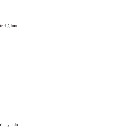
üç dağılımı
arla uyumlu