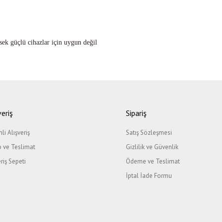
sek güçlü cihazlar için uygun değil
ğer konularda yetersiz gördüğünüz noktaları öneri formunu kullanarak tarafımıza il
Bu ürüne ilk yorumu siz yapın!
veriş
Sipariş
li Alışveriş
Satış Sözleşmesi
Yorum Yaz
 ve Teslimat
Gizlilik ve Güvenlik
eriş Sepeti
Ödeme ve Teslimat
İptal İade Formu