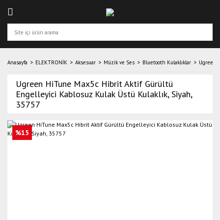
Anasayfa
ELEKTRONİK
Aksesuar
Müzik ve Ses
Bluetooth Kulaklıklar
Ugreen H
Ugreen HiTune Max5c Hibrit Aktif Gürültü
Engelleyici Kablosuz Kulak Üstü Kulaklık, Siyah,
35757
%15