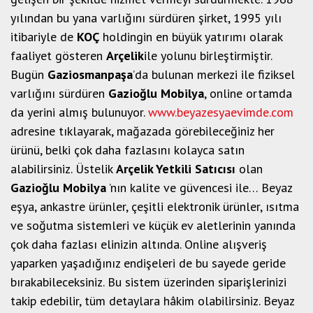
yılından bu yana varlığını sürdüren şirket, 1995 yılı
itibariyle de
KOÇ
holdingin en büyük yatırımı olarak
faaliyet gösteren
Arçelik
ile yolunu birleştirmiştir.
Bugün
Gaziosmanpaşa
’da bulunan merkezi ile fiziksel
varlığını sürdüren
Gazioğlu Mobilya
, online ortamda
da yerini almış bulunuyor.
www.beyazesyaevimde.com
adresine tıklayarak, mağazada görebileceğiniz her
ürünü, belki çok daha fazlasını kolayca satın
alabilirsiniz. Üstelik
Arçelik Yetkili Satıcısı
olan
Gazioğlu Mobilya
’nın kalite ve güvencesi ile… Beyaz
eşya, ankastre ürünler, çeşitli elektronik ürünler, ısıtma
ve soğutma sistemleri ve küçük ev aletlerinin yanında
çok daha fazlası elinizin altında. Online alışveriş
yaparken yaşadığınız endişeleri de bu sayede geride
bırakabileceksiniz. Bu sistem üzerinden siparişlerinizi
takip edebilir, tüm detaylara hâkim olabilirsiniz. Beyaz