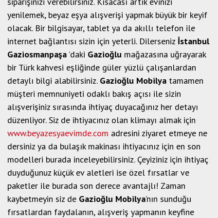
siparişinizi verebilirsiniz. Kısacası artık evinizi
yenilemek, beyaz eşya alışverişi yapmak büyük bir keyif
olacak. Bir bilgisayar, tablet ya da akıllı telefon ile
internet bağlantısı sizin için yeterli. Dilerseniz
İstanbul
Gaziosmanpaşa
’daki
Gazioğlu
mağazasına uğrayarak
bir Türk kahvesi eşliğinde güler yüzlü çalışanlardan
detaylı bilgi alabilirsiniz.
Gazioğlu Mobilya
tamamen
müşteri memnuniyeti odaklı bakış açısı ile sizin
alışverişiniz sırasında ihtiyaç duyacağınız her detayı
düzenliyor. Siz de ihtiyacınız olan klimayı almak için
www.beyazesyaevimde.com
adresini ziyaret etmeye ne
dersiniz ya da bulaşık makinası ihtiyacınız için en son
modelleri burada inceleyebilirsiniz. Çeyiziniz için ihtiyaç
duyduğunuz küçük ev aletleri ise özel fırsatlar ve
paketler ile burada son derece avantajlı! Zaman
kaybetmeyin siz de
Gazioğlu Mobilya
’nın sunduğu
fırsatlardan faydalanın, alışveriş yapmanın keyfine