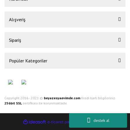
Alışveriş
Sipariş
Popüler Kategoriler
Copyright 2016 - 2021 ©
beyazesyaevimde.com
Kredi kartı bilgileriniz
256bit SSL
sertifikası ile korunmaktadır.
destek al
ile
ideasoft
e-
hazırlandı.
ticaret