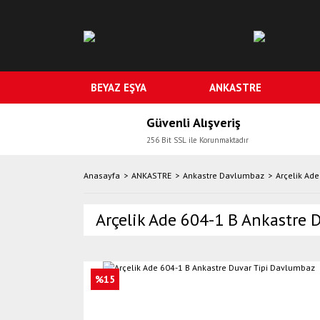
BEYAZ EŞYA
ANKASTRE
Güvenli Alışveriş
256 Bit SSL ile Korunmaktadır
Anasayfa
ANKASTRE
Ankastre Davlumbaz
Arçelik Ad
Arçelik Ade 604-1 B Ankastre 
%15