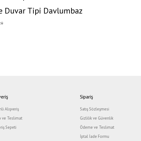
re Duvar Tipi Davlumbaz
cü
ğer konularda yetersiz gördüğünüz noktaları öneri formunu kullanarak tarafımıza il
Bu ürüne ilk yorumu siz yapın!
veriş
Sipariş
li Alışveriş
Satış Sözleşmesi
Yorum Yaz
 ve Teslimat
Gizlilik ve Güvenlik
eriş Sepeti
Ödeme ve Teslimat
İptal İade Formu