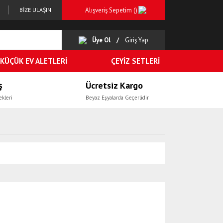
Alışveriş Sepetim (
)
BİZE ULAŞIN
Üye Ol
Giriş Yap
KÜÇÜK EV ALETLERİ
ÇEYİZ SETLERİ
ş
Ücretsiz Kargo
ekleri
Beyaz Eşyalarda Geçerlidir