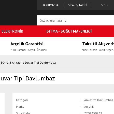
HAKKIMIZDA
SİPARİŞ TAKİBİ
S.S.S
ELEKTRONİK
ISITMA - SOĞUTMA -ENERJİ
Arçelik Garantisi
Taksitli Alışveri
7 Yıl Garantili Arçelik Ürünleri
Vade Farksız Taksit Seçen
e 604-1 B Ankastre Duvar Tipi Davlumbaz
Duvar Tipi Davlumbaz
Kategori
Ankastre Davlumbaz
Marka
Arçelik
Stok Kodu
7704330233