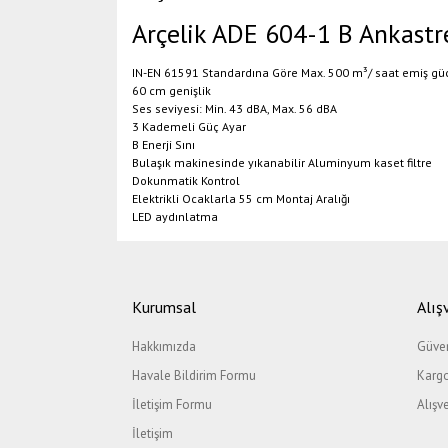
Arçelik ADE 604-1 B Ankast
IN-EN 61591 Standardına Göre Max. 500 m³/ saat emiş gü
60 cm genişlik
Ses seviyesi: Min. 43 dBA, Max. 56 dBA
3 Kademeli Güç Ayar
B Enerji Sını
Bulaşık makinesinde yıkanabilir Aluminyum kaset filtre
Dokunmatik Kontrol
Elektrikli Ocaklarla 55 cm Montaj Aralığı
LED aydınlatma
Bu ürünün fiyat bilgisi, resim, ürün açıklamalarında ve di
Görüş ve önerileriniz için teşekkür ederiz.
Kurumsal
Alış
Ürün resmi kalitesiz, bozuk veya görüntülenemiyor.
Hakkımızda
Güven
Ürün açıklamasında eksik bilgiler bulunuyor.
Havale Bildirim Formu
Kargo
Ürün bilgilerinde hatalar bulunuyor.
İletişim Formu
Alışv
Ürün fiyatı diğer sitelerden daha pahalı.
İletişim
Bu ürüne benzer farklı alternatifler olmalı.