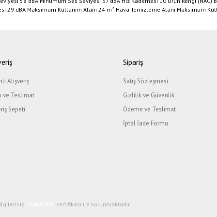
eviyesi 58 dBA Minumum Ses Seviyesi 37 dBA Hız Kademesi 10 Ürün Rengi (NAC) B
yesi 29 dBA Maksimum Kullanım Alanı 24 m² Hava Temizleme Alanı Maksimum Kull
ğer konularda yetersiz gördüğünüz noktaları öneri formunu kullanarak tarafımıza il
Bu ürüne ilk yorumu siz yapın!
veriş
Sipariş
li Alışveriş
Satış Sözleşmesi
Yorum Yaz
 ve Teslimat
Gizlilik ve Güvenlik
eriş Sepeti
Ödeme ve Teslimat
İptal İade Formu
Gönder
ilgileriniz
256bit SSL
sertifikası ile korunmaktadır.