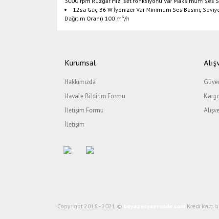
3000 rpm Rüzgar Hızı set fonksiyonu Var Maksimum Ses S
12sa Güç 36 W İyonizer Var Minimum Ses Basınç Sevi
Dağıtım Oranı) 100 m³/h
Bu ürünün fiyat bilgisi, resim, ürün açıklamalarında ve di
Görüş ve önerileriniz için teşekkür ederiz.
Kurumsal
Alış
Ürün resmi kalitesiz, bozuk veya görüntülenemiyor.
Hakkımızda
Güven
Ürün açıklamasında eksik bilgiler bulunuyor.
Havale Bildirim Formu
Kargo
Ürün bilgilerinde hatalar bulunuyor.
İletişim Formu
Alışv
Ürün fiyatı diğer sitelerden daha pahalı.
İletişim
Bu ürüne benzer farklı alternatifler olmalı.
Copyright 2016 - 2021 ©
beyazesyaevimde.com
Kredi kartı b