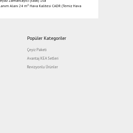
eyaz Zamanlayıcı (saat) 1sa
anım Alanı 24 m² Hava Kalitesi CADR (Temiz Hava
etebilirsiniz.
Popüler Kategoriler
Çeyiz Paketi
Avantaj KEA Setleri
Revizyonlu Ürünler