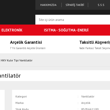
HAKKIMIZDA
SİPARİŞ TAKİBİ
S.S.S
ELEKTRONİK
ISITMA - SOĞUTMA -ENERJİ
Arçelik Garantisi
Taksitli Alışveri
7 Yıl Garantili Arçelik Ürünleri
Vade Farksız Taksit Seçen
 HKV Kule Tipi Vantilatör
antilatör
Kategori
Vantilatör
Marka
Arçelik
Stok Kodu
8505661100