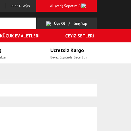
Alışveriş Sepetim (
)
BİZE ULAŞIN
Üye Ol
Giriş Yap
KÜÇÜK EV ALETLERİ
ÇEYİZ SETLERİ
ş
Ücretsiz Kargo
ekleri
Beyaz Eşyalarda Geçerlidir