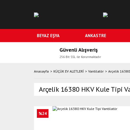
BEYAZ EŞYA
ANKASTRE
Güvenli Alışveriş
256 Bit SSL ile Korunmaktadır
Anasayfa
KÜÇÜK EV ALETLERİ
Vantilatör
Arçelik 16380
Arçelik 16380 HKV Kule Tipi V
%24