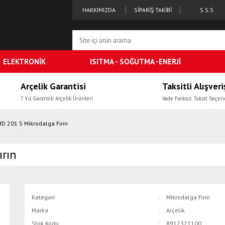
HAKKIMIZDA
SİPARİŞ TAKİBİ
S.S.S
ELEKTRONİK
ISITMA - SOĞUTMA -ENERJİ
Arçelik Garantisi
Taksitli Alışveri
7 Yıl Garantili Arçelik Ürünleri
Vade Farksız Taksit Seçen
MD 201 S Mikrodalga Fırın
ırın
Kategori
Mikrodalga Fırın
Marka
Arçelik
Stok Kodu
8912321100