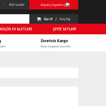
Alışveriş Sepetim (
)
BİZE ULAŞIN
Üye Ol
Giriş Yap
KÜÇÜK EV ALETLERİ
ÇEYİZ SETLERİ
ş
Ücretsiz Kargo
ekleri
Beyaz Eşyalarda Geçerlidir