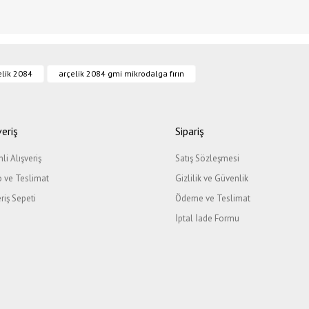
ğer konularda yetersiz gördüğünüz noktaları öneri formunu kullanarak tarafımıza il
nlerimiz siparişinizde belirtmiş olduğunuz adrese kargo ile gönderim 
elik 2084
arçelik 2084 gmi mikrodalga fırın
Bu ürüne ilk yorumu siz yapın!
me geçiniz)
Yorum Yaz
veriş
Sipariş
li Alışveriş
Satış Sözleşmesi
 ve Teslimat
Gizlilik ve Güvenlik
eriş Sepeti
Ödeme ve Teslimat
İptal İade Formu
Gönder