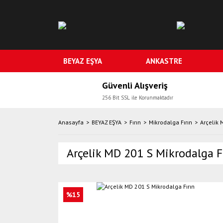
BEYAZ EŞYA
ANKASTRE
Güvenli Alışveriş
256 Bit SSL ile Korunmaktadır
Anasayfa
BEYAZ EŞYA
Fırın
Mikrodalga Fırın
Arçelik 
Arçelik MD 201 S Mikrodalga F
%15