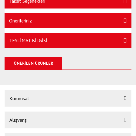
Taksit Seçenekleri
Önerileriniz
TESLİMAT BİLGİSİ
ÖNERİLEN ÜRÜNLER
%24
Kurumsal
Alışveriş