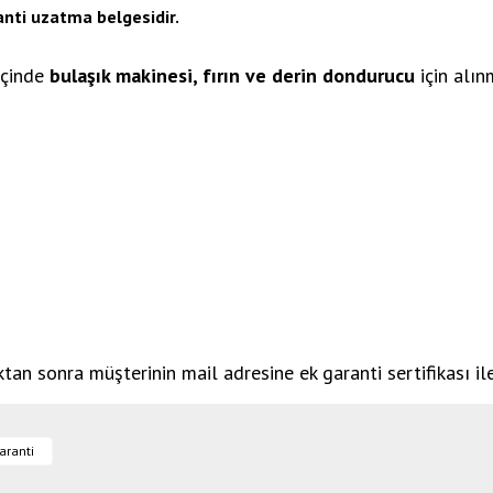
aranti uzatma belgesidir.
 içinde
bulaşık makinesi, fırın ve derin dondurucu
için alın
tan sonra müşterinin mail adresine ek garanti sertifikası il
ğer konularda yetersiz gördüğünüz noktaları öneri formunu kullanarak tarafımıza il
aranti
Bu ürüne ilk yorumu siz yapın!