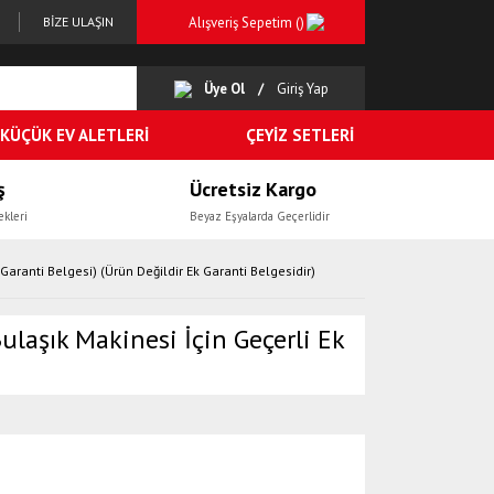
Alışveriş Sepetim (
)
BİZE ULAŞIN
Üye Ol
Giriş Yap
KÜÇÜK EV ALETLERİ
ÇEYİZ SETLERİ
ş
Ücretsiz Kargo
ekleri
Beyaz Eşyalarda Geçerlidir
 Garanti Belgesi) (Ürün Değildir Ek Garanti Belgesidir)
ulaşık Makinesi İçin Geçerli Ek