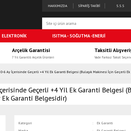
HAKKIMIZDA
SİPARİŞ TAKİBİ
S.S.S
ELEKTRONİK
ISITMA - SOĞUTMA -ENERJİ
Arçelik Garantisi
Taksitli Alışveri
7 Yıl Garantili Arçelik Ürünleri
Vade Farksız Taksit Seçen
-6 Ay İçerisinde Geçerli +4 Yil Ek Garanti Belgesi (Bulaşık Makinesi İçin Geçerli Ek
erisinde Geçerli +4 Yil Ek Garanti Belgesi (B
 Ek Garanti Belgesidir)
Kategori
Ek Garanti
Marka
Ek Garanti Belgesi