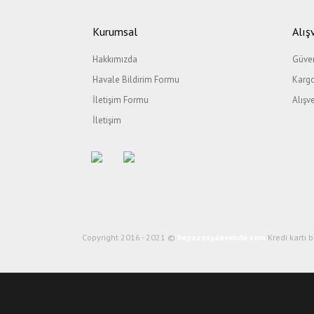
Ürün resmi kalitesiz, bozuk veya görüntülenemiyor.
Ürün açıklamasında eksik bilgiler bulunuyor.
Kurumsal
Alış
Ürün bilgilerinde hatalar bulunuyor.
Hakkımızda
Güven
Ürün fiyatı diğer sitelerden daha pahalı.
Havale Bildirim Formu
Kargo
Bu ürüne benzer farklı alternatifler olmalı.
İletişim Formu
Alışv
İletişim
Copyright 2016 - 2021 ©
beyazesyaevimde.com
Kredi kartı b