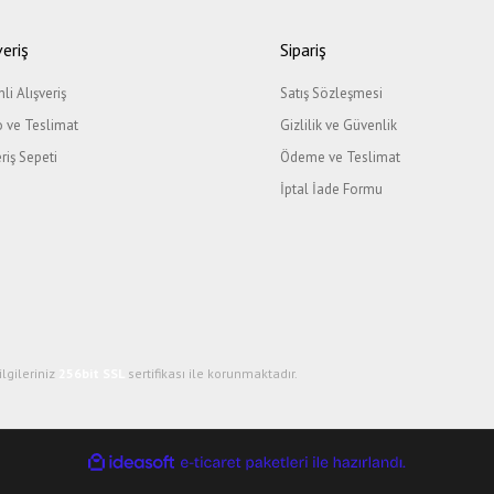
Yorum Yaz
veriş
Sipariş
li Alışveriş
Satış Sözleşmesi
 ve Teslimat
Gizlilik ve Güvenlik
eriş Sepeti
Ödeme ve Teslimat
İptal İade Formu
Gönder
ilgileriniz
256bit SSL
sertifikası ile korunmaktadır.
ile
ideasoft
e-
hazırlandı.
ticaret