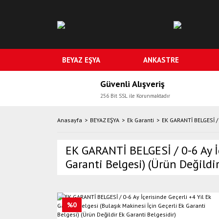
BEYAZ EŞYA
ANKASTRE
Güvenli Alışveriş
256 Bit SSL ile Korunmaktadır
Anasayfa
BEYAZ EŞYA
Ek Garanti
EK GARANTİ BELGESİ / 0
EK GARANTİ BELGESİ / 0-6 Ay İç
Garanti Belgesi) (Ürün Değildir
%0