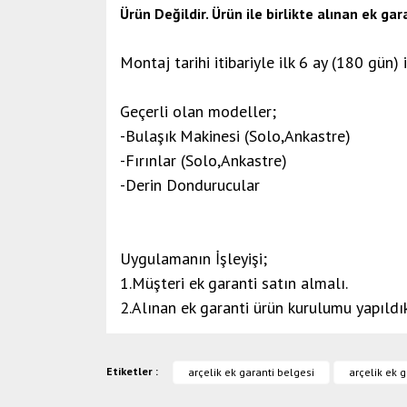
Ürün Değildir. Ürün ile birlikte alınan ek g
Montaj tarihi itibariyle ilk 6 ay (180 gün)
Geçerli olan modeller;
-Bulaşık Makinesi (Solo,Ankastre)
-Fırınlar (Solo,Ankastre)
-Derin Dondurucular
Uygulamanın İşleyişi;
1.Müşteri ek garanti satın almalı.
2.Alınan ek garanti ürün kurulumu yapıldık
Bu ürünün fiyat bilgisi, resim, ürün açıklamalarında ve di
Etiketler :
Görüş ve önerileriniz için teşekkür ederiz.
arçelik ek garanti belgesi
arçelik ek g