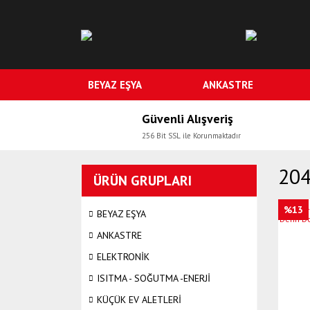
BEYAZ EŞYA
ANKASTRE
Güvenli Alışveriş
256 Bit SSL ile Korunmaktadır
204
ÜRÜN GRUPLARI
%13
BEYAZ EŞYA
ANKASTRE
ELEKTRONİK
ISITMA - SOĞUTMA -ENERJİ
KÜÇÜK EV ALETLERİ