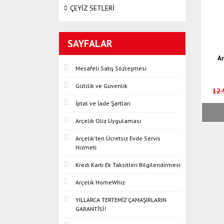
ÇEYİZ SETLERİ
SAYFALAR
Ar
Mesafeli Satış Sözleşmesi
Gizlilik ve Güvenlik
12.
İptal ve İade Şartları
Arçelik Oliz Uygulaması
Arçelik'ten Ücretsiz Evde Servis
Hizmeti
Kredi Kartı Ek Taksitleri Bilgilendirmesi
Arçelik HomeWhiz
YILLARCA TERTEMİZ ÇAMAŞIRLARIN
GARANTİSİ!