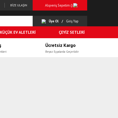
Alışveriş Sepetim (
)
BİZE ULAŞIN
Üye Ol
Giriş Yap
KÜÇÜK EV ALETLERİ
ÇEYİZ SETLERİ
ş
Ücretsiz Kargo
ekleri
Beyaz Eşyalarda Geçerlidir