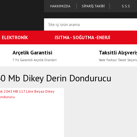
HAKKIMIZDA
SİPARİŞ TAKİBİ
S.S.S
ELEKTRONİK
ISITMA - SOĞUTMA -ENERJİ
Arçelik Garantisi
Taksitli Alışveri
7 Yıl Garantili Arçelik Ürünleri
Vade Farksız Taksit Seçen
0 Mb Dikey Derin Dondurucu