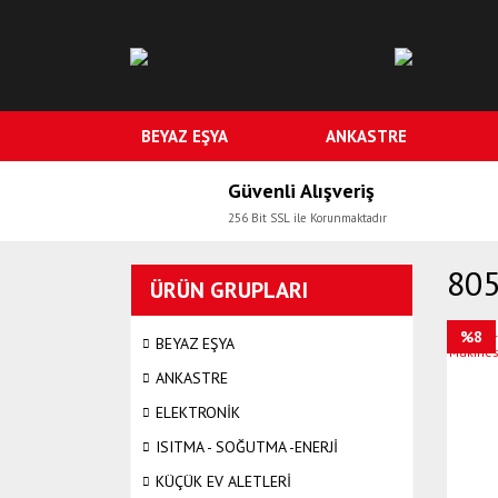
BEYAZ EŞYA
ANKASTRE
Güvenli Alışveriş
256 Bit SSL ile Korunmaktadır
805
ÜRÜN GRUPLARI
%8
BEYAZ EŞYA
ANKASTRE
ELEKTRONİK
ISITMA - SOĞUTMA -ENERJİ
KÜÇÜK EV ALETLERİ