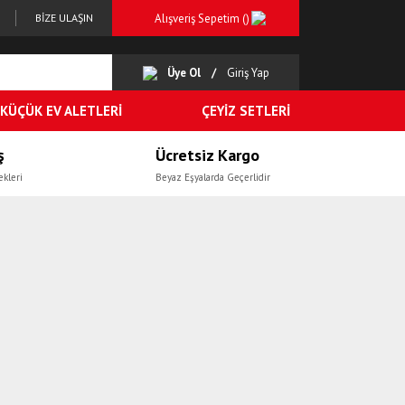
Alışveriş Sepetim (
)
BİZE ULAŞIN
Üye Ol
Giriş Yap
KÜÇÜK EV ALETLERİ
ÇEYİZ SETLERİ
ş
Ücretsiz Kargo
ekleri
Beyaz Eşyalarda Geçerlidir