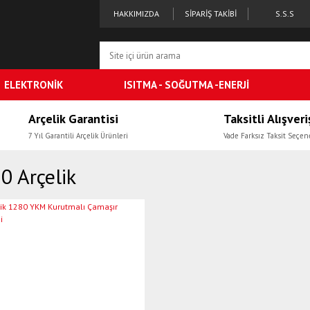
HAKKIMIZDA
SİPARİŞ TAKİBİ
S.S.S
ELEKTRONİK
ISITMA - SOĞUTMA -ENERJİ
Arçelik Garantisi
Taksitli Alışveri
7 Yıl Garantili Arçelik Ürünleri
Vade Farksız Taksit Seçen
0 Arçelik