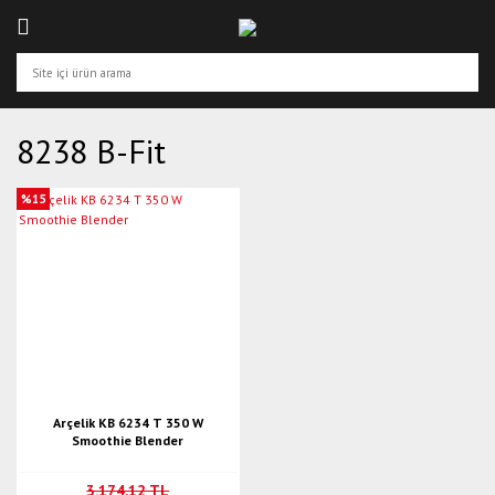
8238 B-Fit
%15
Arçelik KB 6234 T 350 W
Smoothie Blender
3.174,12 TL