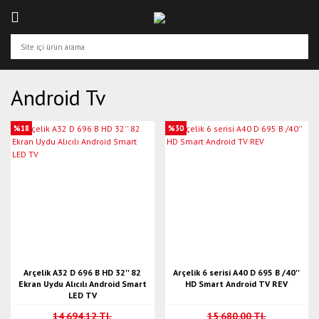
Android Tv
%18
%30
Arçelik A32 D 696 B HD 32'' 82
Arçelik 6 serisi A40 D 695 B /40''
Ekran Uydu Alıcılı Android Smart
HD Smart Android TV REV
LED TV
14.694,12 TL
15.680,00 TL