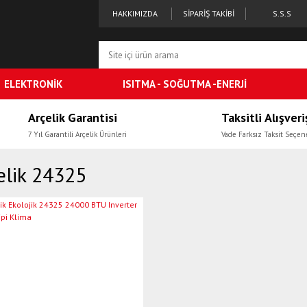
HAKKIMIZDA
SİPARİŞ TAKİBİ
S.S.S
ELEKTRONİK
ISITMA - SOĞUTMA -ENERJİ
Arçelik Garantisi
Taksitli Alışveri
7 Yıl Garantili Arçelik Ürünleri
Vade Farksız Taksit Seçen
elik 24325