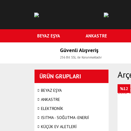
BEYAZ EŞYA
ANKASTRE
Güvenli Alışveriş
256 Bit SSL ile Korunmaktadır
Arç
ÜRÜN GRUPLARI
%12
BEYAZ EŞYA
ANKASTRE
ELEKTRONİK
ISITMA - SOĞUTMA -ENERJİ
KÜÇÜK EV ALETLERİ