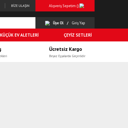
Alışveriş Sepetim (
)
BİZE ULAŞIN
Üye Ol
Giriş Yap
KÜÇÜK EV ALETLERİ
ÇEYİZ SETLERİ
ş
Ücretsiz Kargo
ekleri
Beyaz Eşyalarda Geçerlidir