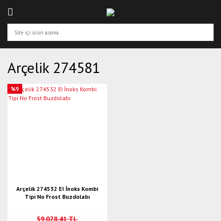
Arçelik 274581
%9
Arçelik 274532 EI İnoks Kombi
Tipi No Frost Buzdolabı
59.078,41 TL