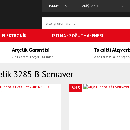
HAKKIMIZDA
SİPARİŞ TAKİBİ
S.S.S
ELEKTRONİK
ISITMA - SOĞUTMA -ENERJİ
Arçelik Garantisi
Taksitli Alışveri
7 Yıl Garantili Arçelik Ürünleri
Vade Farksız Taksit Seçen
elik 3285 B Semaver
%15