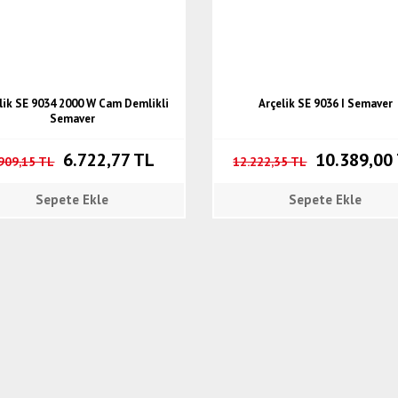
lik SE 9034 2000 W Cam Demlikli
Arçelik SE 9036 I Semaver
Semaver
6.722,77 TL
10.389,00
.909,15 TL
12.222,35 TL
Sepete Ekle
Sepete Ekle