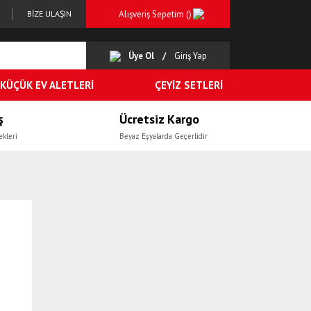
Alışveriş Sepetim (
)
BİZE ULAŞIN
Üye Ol
Giriş Yap
KÜÇÜK EV ALETLERİ
ÇEYİZ SETLERİ
ş
Ücretsiz Kargo
ekleri
Beyaz Eşyalarda Geçerlidir