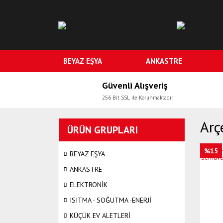
BEYAZ EŞYA
ANKASTRE
Güvenli Alışveriş
256 Bit SSL ile Korunmaktadır
Arç
ÜRÜN GRUPLARI
%15
BEYAZ EŞYA
ANKASTRE
ELEKTRONİK
ISITMA - SOĞUTMA -ENERJİ
KÜÇÜK EV ALETLERİ