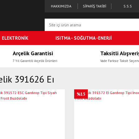
HAKKIMIZDA
SİPARİŞ TAKİBİ
S.S.S
ELEKTRONİK
ISITMA - SOĞUTMA -ENERJİ
Arçelik Garantisi
Taksitli Alışveri
7 Yıl Garantili Arçelik Ürünleri
Vade Farksız Taksit Seçen
elik 391626 Eı
%15