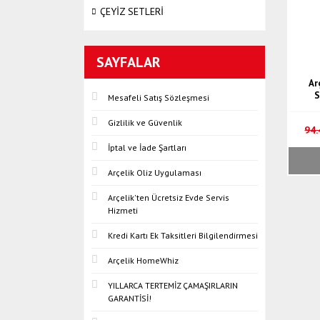
ÇEYİZ SETLERİ
SAYFALAR
Ar
S
Mesafeli Satış Sözleşmesi
Gizlilik ve Güvenlik
94.
İptal ve İade Şartları
Arçelik Oliz Uygulaması
Arçelik'ten Ücretsiz Evde Servis
Hizmeti
Kredi Kartı Ek Taksitleri Bilgilendirmesi
Arçelik HomeWhiz
YILLARCA TERTEMİZ ÇAMAŞIRLARIN
GARANTİSİ!