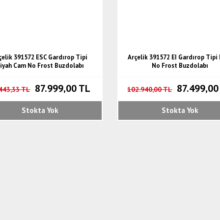
çelik 391572 ESC Gardırop Tipi
Arçelik 391572 EI Gardırop Tipi
iyah Cam No Frost Buzdolabı
No Frost Buzdolabı
87.999,00 TL
87.499,00
443,33 TL
102.940,00 TL
Stokta Yok
Stokta Yok