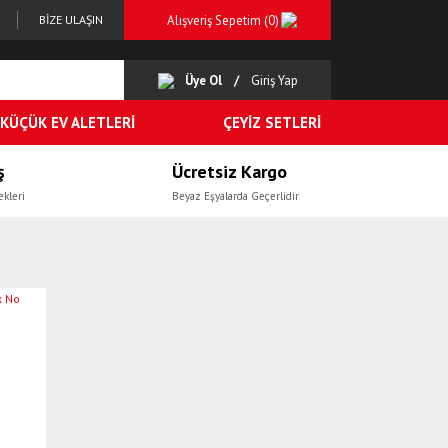
Alışveriş Sepetim (
0
)
BİZE ULAŞIN
Üye Ol
Giriş Yap
KÜÇÜK EV ALETLERİ
ÇEYİZ SETLERİ
ş
Ücretsiz Kargo
ekleri
Beyaz Eşyalarda Geçerlidir