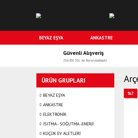
BEYAZ EŞYA
ANKASTRE
Güvenli Alışveriş
256 Bit SSL ile Korunmaktadır
Arç
ÜRÜN GRUPLARI
%7
BEYAZ EŞYA
ANKASTRE
ELEKTRONİK
ISITMA - SOĞUTMA -ENERJİ
KÜÇÜK EV ALETLERİ