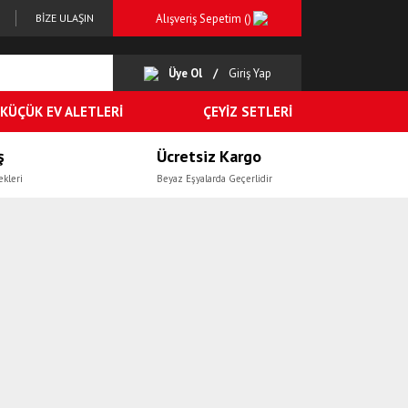
Alışveriş Sepetim (
)
BİZE ULAŞIN
Üye Ol
Giriş Yap
KÜÇÜK EV ALETLERİ
ÇEYİZ SETLERİ
ş
Ücretsiz Kargo
ekleri
Beyaz Eşyalarda Geçerlidir