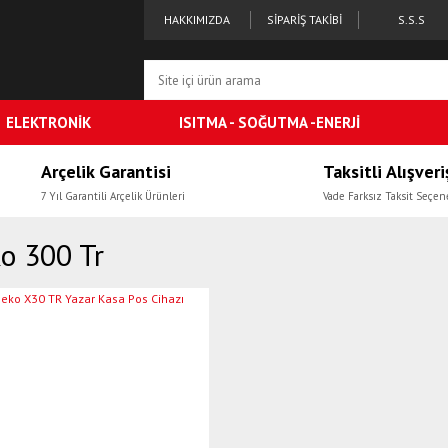
HAKKIMIZDA
SİPARİŞ TAKİBİ
S.S.S
ELEKTRONİK
ISITMA - SOĞUTMA -ENERJİ
Arçelik Garantisi
Taksitli Alışveri
7 Yıl Garantili Arçelik Ürünleri
Vade Farksız Taksit Seçen
o 300 Tr