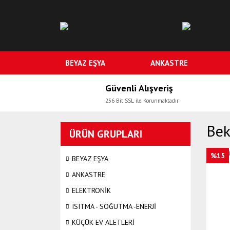
BEYAZ EŞYA
ANKASTRE
Güvenli Alışveriş
256 Bit SSL ile Korunmaktadır
Bek
ÜRÜN GRUPLARI
%15
BEYAZ EŞYA
ANKASTRE
ELEKTRONİK
ISITMA - SOĞUTMA -ENERJİ
KÜÇÜK EV ALETLERİ