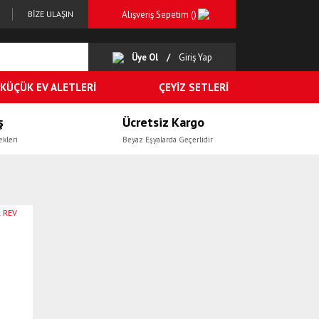
Alışveriş Sepetim (
)
BİZE ULAŞIN
Üye Ol
Giriş Yap
KÜÇÜK EV ALETLERİ
ÇEYİZ SETLERİ
ş
Ücretsiz Kargo
ekleri
Beyaz Eşyalarda Geçerlidir