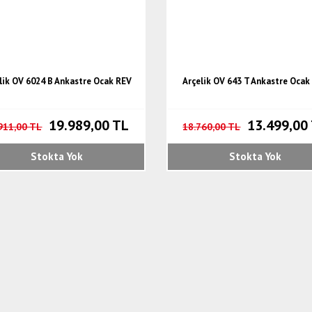
lik OV 6024 B Ankastre Ocak REV
Arçelik OV 643 T Ankastre Ocak
19.989,00 TL
13.499,00
911,00 TL
18.760,00 TL
Stokta Yok
Stokta Yok