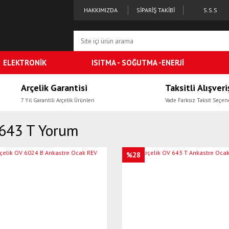
HAKKIMIZDA
SİPARİŞ TAKİBİ
S.S.S
ELEKTRONİK
ISITMA - SOĞUTMA -ENERJİ
Arçelik Garantisi
Taksitli Alışveri
7 Yıl Garantili Arçelik Ürünleri
Vade Farksız Taksit Seçen
643 T Yorum
%28