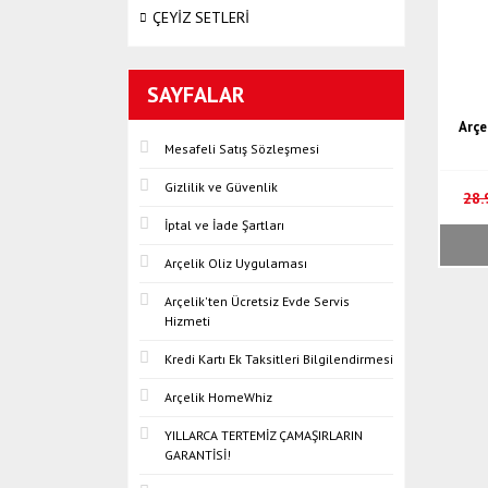
ÇEYİZ SETLERİ
SAYFALAR
Arçe
Mesafeli Satış Sözleşmesi
Gizlilik ve Güvenlik
28.
İptal ve İade Şartları
Arçelik Oliz Uygulaması
Arçelik'ten Ücretsiz Evde Servis
Hizmeti
Kredi Kartı Ek Taksitleri Bilgilendirmesi
Arçelik HomeWhiz
YILLARCA TERTEMİZ ÇAMAŞIRLARIN
GARANTİSİ!