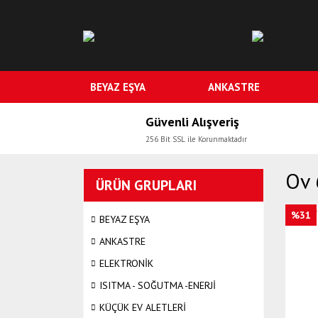
BEYAZ EŞYA
ANKASTRE
Güvenli Alışveriş
256 Bit SSL ile Korunmaktadır
Ov 
ÜRÜN GRUPLARI
%31
BEYAZ EŞYA
ANKASTRE
ELEKTRONİK
ISITMA - SOĞUTMA -ENERJİ
KÜÇÜK EV ALETLERİ