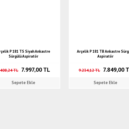
rçelik P 181 TS Siyah Ankastre
Arçelik P 181 TB Ankastre Sürg
Sürgülü Aspiratör
Aspiratör
7.997,00 TL
7.849,00 
.408,24 TL
9.234,12 TL
Sepete Ekle
Sepete Ekle