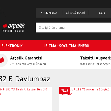
HAKKIMIZDA
SİPARİŞ TAKİBİ
S.S.S
ELEKTRONİK
ISITMA - SOĞUTMA -ENERJİ
Arçelik Garantisi
Taksitli Alışveri
7 Yıl Garantili Arçelik Ürünleri
Vade Farksız Taksit Seçen
82 B Davlumbaz
%15