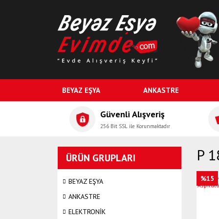
BEYAZ EŞYA
ANKASTRE
Güvenli Alışveriş
256 Bit SSL ile Korunmaktadır
P 1
ÜRÜN GRUPLARI
%15
BEYAZ EŞYA
ANKASTRE
ELEKTRONİK