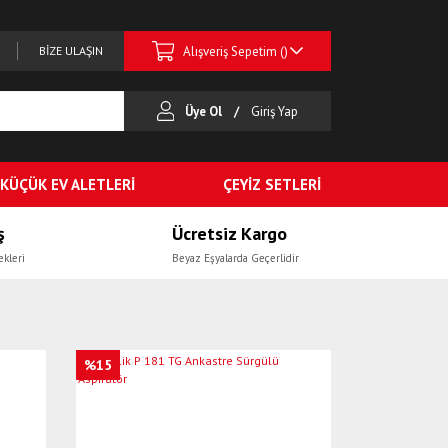
Alışveriş Sepetim (
)
BİZE ULAŞIN
Üye Ol
Giriş Yap
KÜÇÜK EV ALETLERİ
ÇEYİZ SETLERİ
ş
Ücretsiz Kargo
ekleri
Beyaz Eşyalarda Geçerlidir
%15