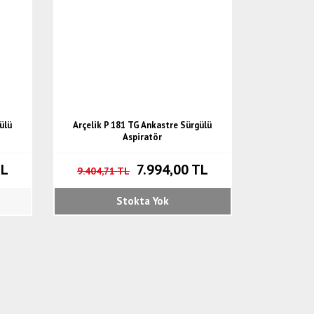
ülü
Arçelik P 181 TG Ankastre Sürgülü
Aspiratör
TL
7.994,00 TL
9.404,71 TL
Stokta Yok