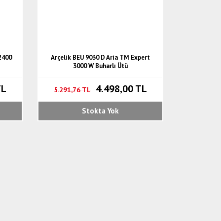
2400
Arçelik BEU 9030 D Aria TM Expert
3000 W Buharlı Ütü
TL
4.498,00 TL
5.291,76 TL
Stokta Yok