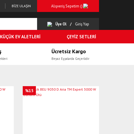
Alışveriş Sepetim (
)
BİZE ULAŞIN
Üye Ol
Giriş Yap
KÜÇÜK EV ALETLERİ
ÇEYİZ SETLERİ
ş
Ücretsiz Kargo
ekleri
Beyaz Eşyalarda Geçerlidir
%15