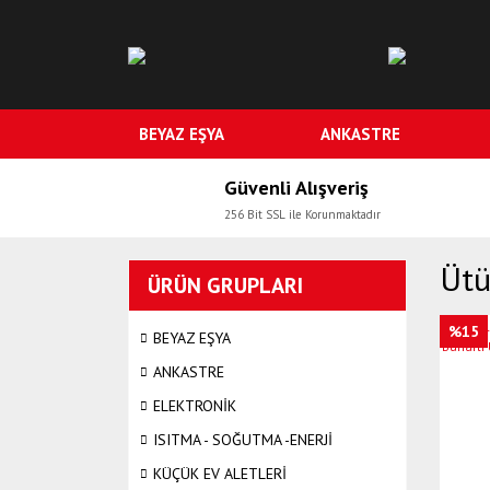
BEYAZ EŞYA
ANKASTRE
Güvenli Alışveriş
256 Bit SSL ile Korunmaktadır
Üt
ÜRÜN GRUPLARI
%15
BEYAZ EŞYA
ANKASTRE
ELEKTRONİK
ISITMA - SOĞUTMA -ENERJİ
KÜÇÜK EV ALETLERİ