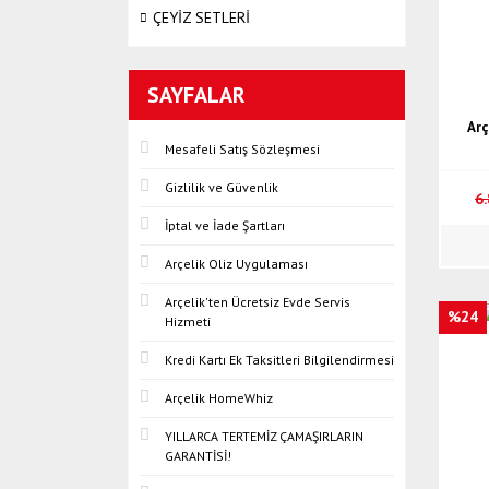
ÇEYİZ SETLERİ
SAYFALAR
Arç
Mesafeli Satış Sözleşmesi
Gizlilik ve Güvenlik
6
İptal ve İade Şartları
Arçelik Oliz Uygulaması
Arçelik'ten Ücretsiz Evde Servis
%24
Hizmeti
Kredi Kartı Ek Taksitleri Bilgilendirmesi
Arçelik HomeWhiz
YILLARCA TERTEMİZ ÇAMAŞIRLARIN
GARANTİSİ!