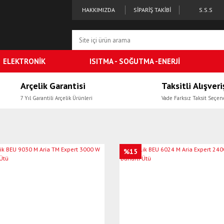
HAKKIMIZDA
SİPARİŞ TAKİBİ
S.S.S
ELEKTRONİK
ISITMA - SOĞUTMA -ENERJİ
Arçelik Garantisi
Taksitli Alışveri
7 Yıl Garantili Arçelik Ürünleri
Vade Farksız Taksit Seçen
ü
%15