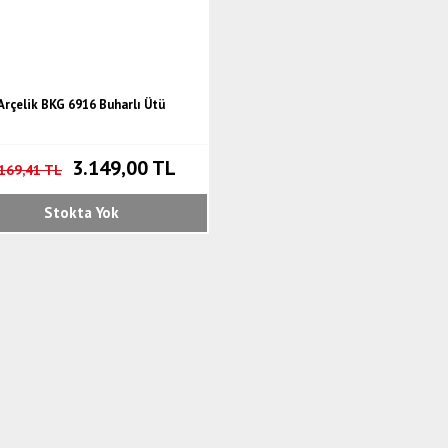
Arçelik BKG 6916 Buharlı Ütü
3.149,00 TL
.169,41 TL
Stokta Yok