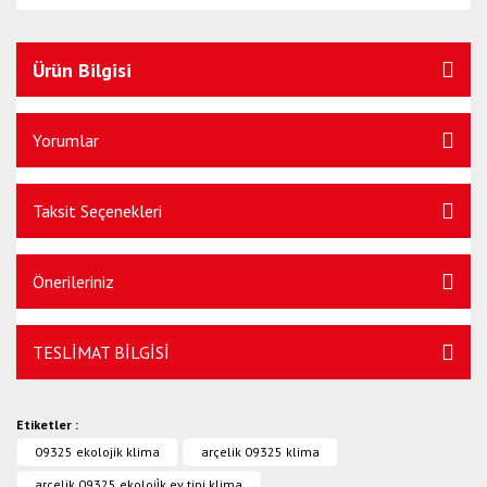
Ürün Bilgisi
Yorumlar
Taksit Seçenekleri
Önerileriniz
TESLİMAT BİLGİSİ
Etiketler :
09325 ekolojik klima
arçelik 09325 klima
arçelik 09325 ekoloji̇k ev tipi klima