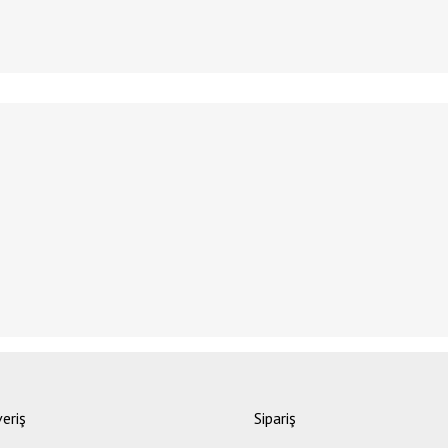
ğer konularda yetersiz gördüğünüz noktaları öneri formunu kullanarak tarafımıza il
Bu ürüne ilk yorumu siz yapın!
veriş
Sipariş