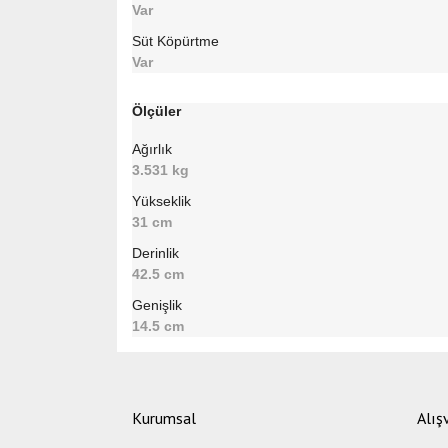
Var
Süt Köpürtme
Var
Ölçüler
Ağırlık
3.531 kg
Yükseklik
31 cm
Derinlik
42.5 cm
Genişlik
14.5 cm
Bu ürünün fiyat bilgisi, resim, ürün açıklamalarında ve di
Görüş ve önerileriniz için teşekkür ederiz.
Kurumsal
Alış
Ürün resmi kalitesiz, bozuk veya görüntülenemiyor.