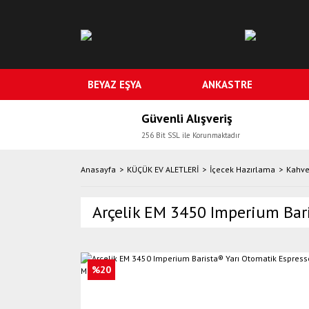
BEYAZ EŞYA
ANKASTRE
Güvenli Alışveriş
256 Bit SSL ile Korunmaktadır
Anasayfa
KÜÇÜK EV ALETLERİ
İçecek Hazırlama
Kahve
Arçelik EM 3450 Imperium Bar
%20