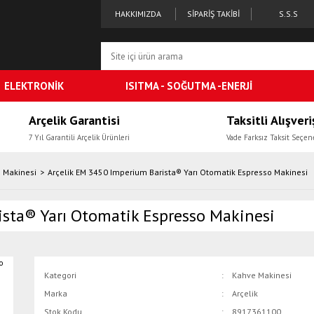
HAKKIMIZDA
SİPARİŞ TAKİBİ
S.S.S
ELEKTRONİK
ISITMA - SOĞUTMA -ENERJİ
Arçelik Garantisi
Taksitli Alışveri
7 Yıl Garantili Arçelik Ürünleri
Vade Farksız Taksit Seçen
 Makinesi
Arçelik EM 3450 Imperium Barista® Yarı Otomatik Espresso Makinesi
ista® Yarı Otomatik Espresso Makinesi
Kategori
Kahve Makinesi
Marka
Arçelik
Stok Kodu
8917361100