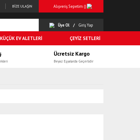
Alışveriş Sepetim (
)
BİZE ULAŞIN
Üye Ol
Giriş Yap
KÜÇÜK EV ALETLERİ
ÇEYİZ SETLERİ
ş
Ücretsiz Kargo
ekleri
Beyaz Eşyalarda Geçerlidir