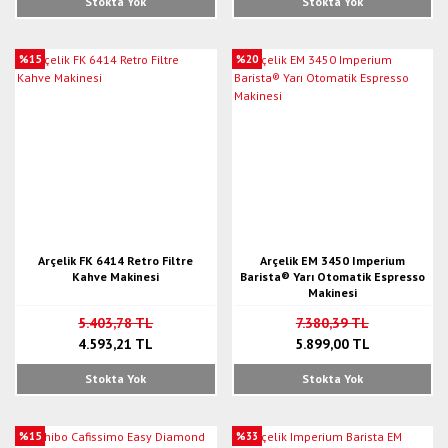
Stokta Yok
Stokta Yok
%15
%20
Arçelik FK 6414 Retro Filtre
Arçelik EM 3450 Imperium
Kahve Makinesi
Barista® Yarı Otomatik Espresso
Makinesi
5.403,78 TL
7.380,39 TL
4.593,21 TL
5.899,00 TL
Stokta Yok
Stokta Yok
%15
%33