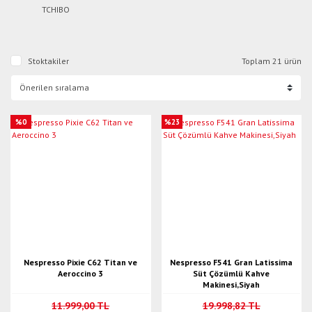
TCHIBO
Stoktakiler
Toplam 21 ürün
%0
%23
Nespresso Pixie C62 Titan ve
Nespresso F541 Gran Latissima
Aeroccino 3
Süt Çözümlü Kahve
Makinesi,Siyah
11.999,00 TL
19.998,82 TL