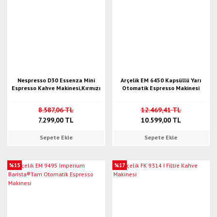
Nespresso D30 Essenza Mini
Arçelik EM 6450 Kapsüllü Yarı
Espresso Kahve Makinesi,Kırmızı
Otomatik Espresso Makinesi
8.587,06 TL
12.469,41 TL
7.299,00 TL
10.599,00 TL
Sepete Ekle
Sepete Ekle
%15
%17