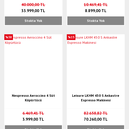
40.000,00 TL
10.469,41 TL
33.999,00 TL
8.899,00 TL
Stokta Yok
Stokta Yok
%38
%15
Nespresso Aeroccino 4 Süt
Leisure LKHM 450 S Ankastre
Köpürtücü
Espresso Makinesi
6.469,41 TL
82.658,82 TL
3.999,00 TL
70.260,00 TL