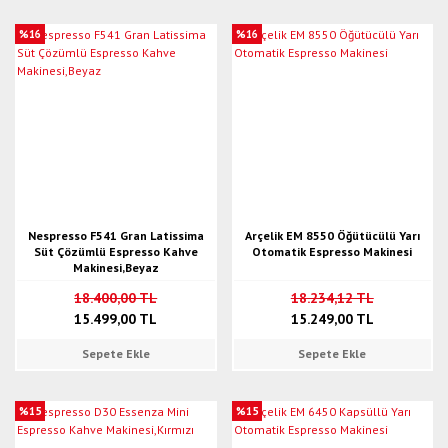
%16
%16
Nespresso F541 Gran Latissima
Arçelik EM 8550 Öğütücülü Yarı
Süt Çözümlü Espresso Kahve
Otomatik Espresso Makinesi
Makinesi,Beyaz
18.400,00 TL
18.234,12 TL
15.499,00 TL
15.249,00 TL
Sepete Ekle
Sepete Ekle
%15
%15