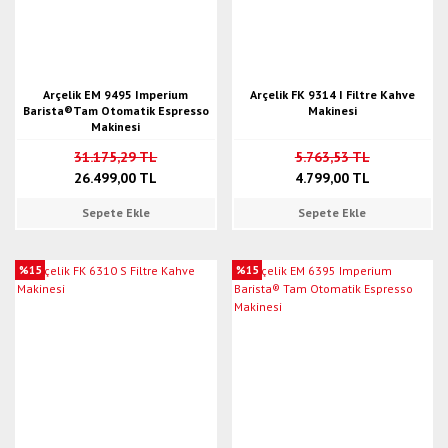
Arçelik EM 9495 Imperium
Arçelik FK 9314 I Filtre Kahve
Barista®Tam Otomatik Espresso
Makinesi
Makinesi
31.175,29 TL
5.763,53 TL
26.499,00 TL
4.799,00 TL
Sepete Ekle
Sepete Ekle
%15
%15