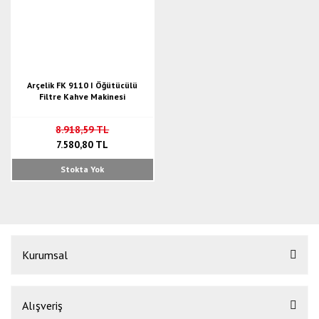
Arçelik FK 9110 I Öğütücülü
Filtre Kahve Makinesi
8.918,59 TL
7.580,80 TL
Stokta Yok
Kurumsal
Alışveriş