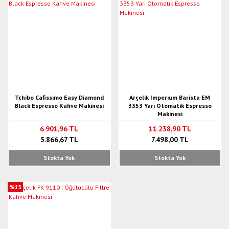
Tchibo Cafissimo Easy Diamond
Arçelik Imperium Barista EM
Black Espresso Kahve Makinesi
3353 Yarı Otomatik Espresso
Makinesi
6.901,96 TL
11.238,90 TL
5.866,67 TL
7.498,00 TL
Stokta Yok
Stokta Yok
%15