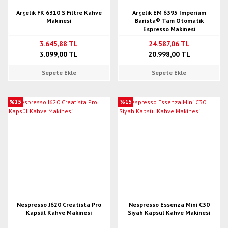
Arçelik FK 6310 S Filtre Kahve
Arçelik EM 6395 Imperium
Makinesi
Barista® Tam Otomatik
Espresso Makinesi
3.645,88 TL
24.587,06 TL
3.099,00 TL
20.998,00 TL
Sepete Ekle
Sepete Ekle
%15
%15
Nespresso J620 Creatista Pro
Nespresso Essenza Mini C30
Kapsül Kahve Makinesi
Siyah Kapsül Kahve Makinesi