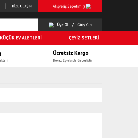
Alışveriş Sepetim (
)
BİZE ULAŞIN
Üye Ol
Giriş Yap
KÜÇÜK EV ALETLERİ
ÇEYİZ SETLERİ
ş
Ücretsiz Kargo
ekleri
Beyaz Eşyalarda Geçerlidir