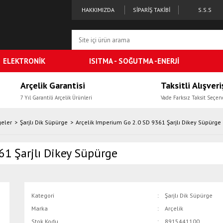
HAKKIMIZDA
SİPARİŞ TAKİBİ
S.S.S
ELEKTRONİK
ISITMA - SOĞUTMA -ENERJİ
Arçelik Garantisi
Taksitli Alışveri
7 Yıl Garantili Arçelik Ürünleri
Vade Farksız Taksit Seçen
geler
Şarjlı Dik Süpürge
Arçelik Imperium Go 2.0 SD 9361 Şarjlı Dikey Süpürge
61 Şarjlı Dikey Süpürge
Kategori
Şarjlı Dik Süpürge
Marka
Arçelik
Stok Kodu
8915441100