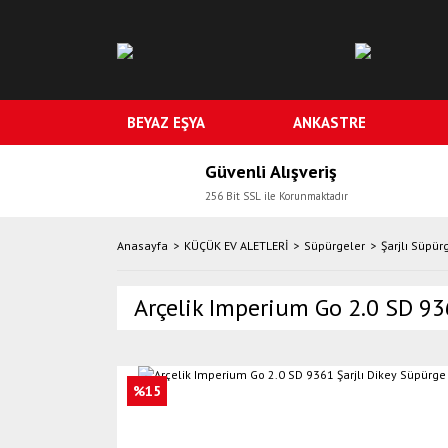
BEYAZ EŞYA
ANKASTRE
Güvenli Alışveriş
256 Bit SSL ile Korunmaktadır
Anasayfa
KÜÇÜK EV ALETLERİ
Süpürgeler
Şarjlı Süpür
Arçelik Imperium Go 2.0 SD 93
%15