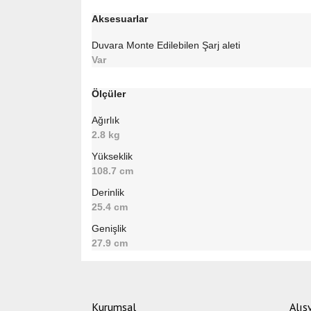
Aksesuarlar
Duvara Monte Edilebilen Şarj aleti
Var
Ölçüler
Ağırlık
2.8 kg
Yükseklik
108.7 cm
Derinlik
25.4 cm
Genişlik
27.9 cm
Bu ürünün fiyat bilgisi, resim, ürün açıklamalarında ve di
Görüş ve önerileriniz için teşekkür ederiz.
Kurumsal
Alış