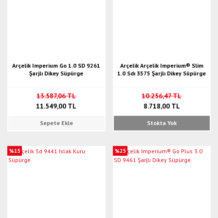
Arçelik Imperium Go 1.0 SD 9261
Arçelik Arçelik Imperium® Slim
Şarjlı Dikey Süpürge
1.0 Sdı 3575 Şarjlı Dikey Süpürge
13.587,06 TL
10.256,47 TL
11.549,00 TL
8.718,00 TL
Sepete Ekle
Stokta Yok
%15
%25