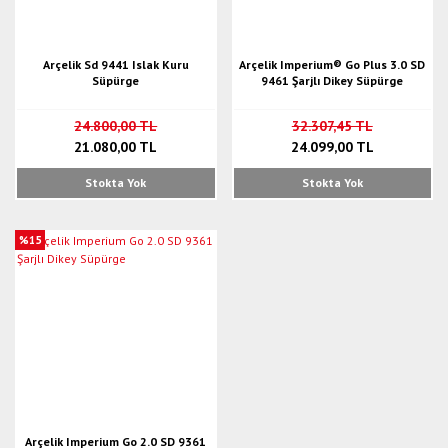
Arçelik Sd 9441 Islak Kuru
Arçelik Imperium® Go Plus 3.0 SD
Süpürge
9461 Şarjlı Dikey Süpürge
24.800,00 TL
32.307,45 TL
21.080,00 TL
24.099,00 TL
Stokta Yok
Stokta Yok
%15
Arçelik Imperium Go 2.0 SD 9361