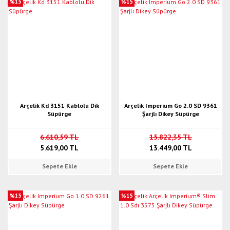
%15
%15
Arçelik Kd 3151 Kablolu Dik
Arçelik Imperium Go 2.0 SD 9361
Süpürge
Şarjlı Dikey Süpürge
6.610,59 TL
15.822,35 TL
5.619,00 TL
13.449,00 TL
Sepete Ekle
Sepete Ekle
%15
%15