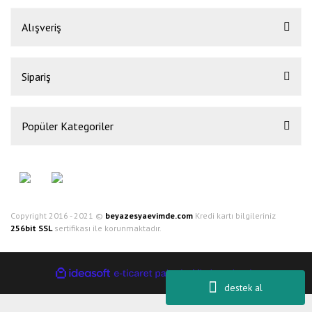
Alışveriş
Sipariş
Popüler Kategoriler
Copyright 2016 - 2021 ©
beyazesyaevimde.com
Kredi kartı bilgileriniz
256bit SSL
sertifikası ile korunmaktadır.
ile
ideasoft
e-
hazırlandı.
destek al
ticaret
paketleri