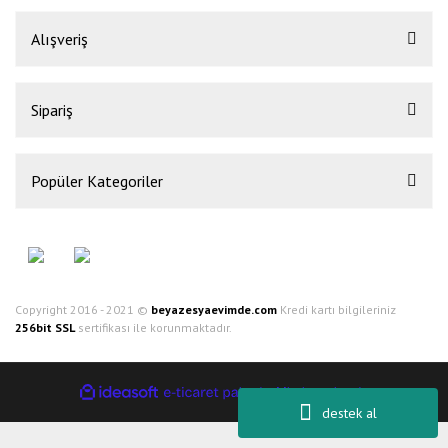
Alışveriş
Sipariş
Popüler Kategoriler
Copyright 2016 - 2021 ©
beyazesyaevimde.com
Kredi kartı bilgileriniz
256bit SSL
sertifikası ile korunmaktadır.
ile
ideasoft
e-
hazırlandı.
destek al
ticaret
paketleri