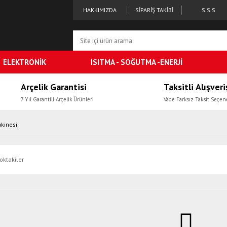
HAKKIMIZDA
SİPARİŞ TAKİBİ
S.S.S
ELEKTRONİK
ISITMA - SOĞUTMA -ENERJİ
Arçelik Garantisi
Taksitli Alışveri
7 Yıl Garantili Arçelik Ürünleri
Vade Farksız Taksit Seçen
kinesi
oktakiler