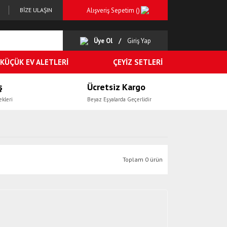
Alışveriş Sepetim (
)
BİZE ULAŞIN
Üye Ol
Giriş Yap
KÜÇÜK EV ALETLERİ
ÇEYİZ SETLERİ
ş
Ücretsiz Kargo
ekleri
Beyaz Eşyalarda Geçerlidir
Toplam 0 ürün