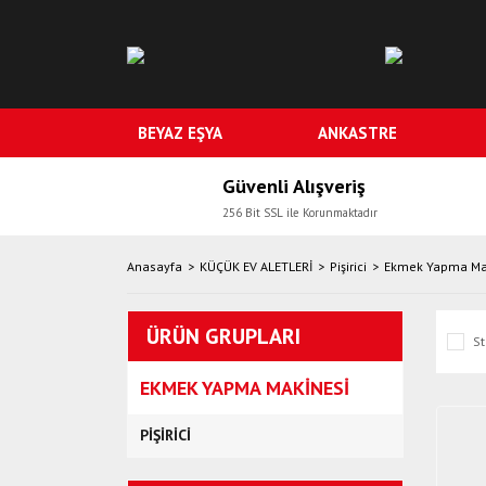
BEYAZ EŞYA
ANKASTRE
Güvenli Alışveriş
256 Bit SSL ile Korunmaktadır
Anasayfa
KÜÇÜK EV ALETLERİ
Pişirici
Ekmek Yapma Ma
ÜRÜN GRUPLARI
St
EKMEK YAPMA MAKINESI
PIŞIRICI