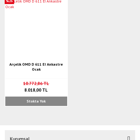
%26
Arçelik OMD D 611 EI Ankastre
Ocak
10.772,86 TL
8.018,00 TL
Stokta Yok
Kurumsal