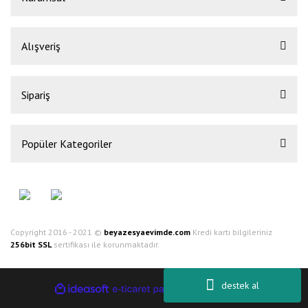
Alışveriş
Sipariş
Popüler Kategoriler
Copyright 2016 - 2021 ©
beyazesyaevimde.com
Kredi kartı bilgileriniz
256bit SSL
sertifikası ile korunmaktadır.
destek al
ile
ideasoft
e-
hazırlandı.
ticaret