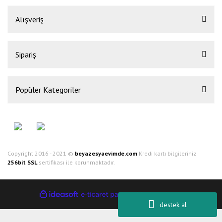
Alışveriş
Sipariş
Popüler Kategoriler
Copyright 2016 - 2021 ©
beyazesyaevimde.com
Kredi kartı bilgileriniz
256bit SSL
sertifikası ile korunmaktadır.
ile
ideasoft
e-
hazırlandı.
destek al
ticaret
paketleri