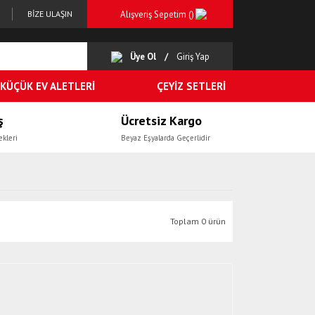
Alışveriş Sepetim (
)
BİZE ULAŞIN
Üye Ol
Giriş Yap
KÜÇÜK EV ALETLERİ
ÇEYİZ SETLERİ
ş
Ücretsiz Kargo
ekleri
Beyaz Eşyalarda Geçerlidir
Toplam 0 ürün