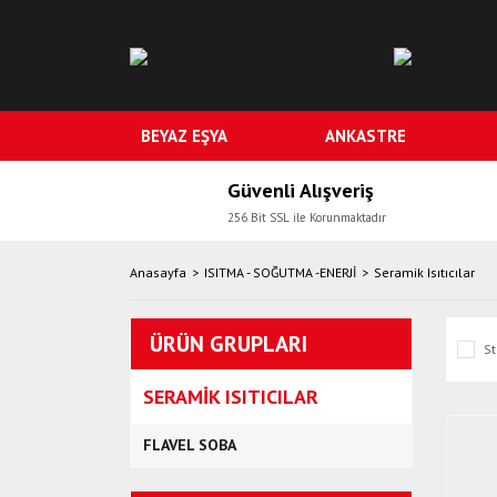
BEYAZ EŞYA
ANKASTRE
Güvenli Alışveriş
256 Bit SSL ile Korunmaktadır
Anasayfa
ISITMA - SOĞUTMA -ENERJİ
Seramik Isıtıcılar
ÜRÜN GRUPLARI
St
SERAMIK ISITICILAR
FLAVEL SOBA