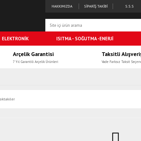
HAKKIMIZDA
SİPARİŞ TAKİBİ
S.S.S
ELEKTRONİK
ISITMA - SOĞUTMA -ENERJİ
Arçelik Garantisi
Taksitli Alışveri
7 Yıl Garantili Arçelik Ürünleri
Vade Farksız Taksit Seçen
oktakiler