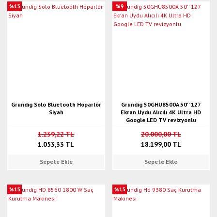
%15
%9
Grundig Solo Bluetooth Hoparlör
Grundig 50GHU8500A 50'' 127
Siyah
Ekran Uydu Alıcılı 4K Ultra HD
Google LED TV revizyonlu
1.239,22 TL
20.000,00 TL
1.053,33 TL
18.199,00 TL
Sepete Ekle
Sepete Ekle
%15
%15