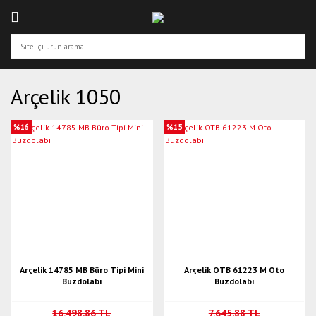
Arçelik 1050
%16
%15
Arçelik 14785 MB Büro Tipi Mini
Arçelik OTB 61223 M Oto
Buzdolabı
Buzdolabı
16.498,86 TL
7.645,88 TL