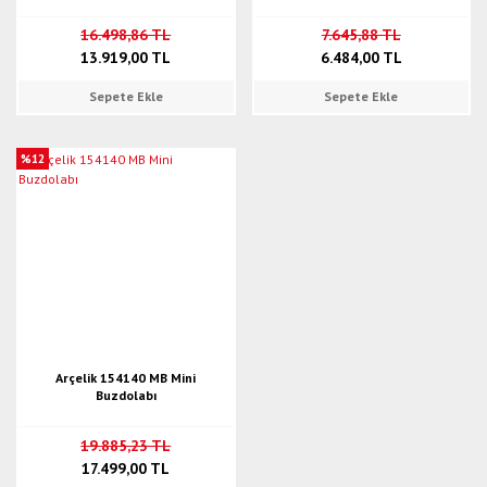
16.498,86 TL
7.645,88 TL
13.919,00 TL
6.484,00 TL
Sepete Ekle
Sepete Ekle
%12
Arçelik 154140 MB Mini
Buzdolabı
19.885,23 TL
17.499,00 TL