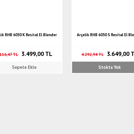
lik RHB 6050 K Resital El Blender
Arçelik RHB 6050 S Resital El Bl
3.499,00 TL
3.649,00 
.116,47 TL
4.292,94 TL
Sepete Ekle
Stokta Yok