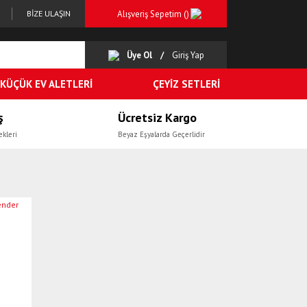
Alışveriş Sepetim (
)
BİZE ULAŞIN
Üye Ol
Giriş Yap
KÜÇÜK EV ALETLERİ
ÇEYİZ SETLERİ
ş
Ücretsiz Kargo
ekleri
Beyaz Eşyalarda Geçerlidir