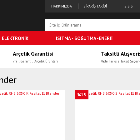
HAKKIMIZDA
SİPARİŞ TAKİBİ
S.S.S
ELEKTRONİK
ISITMA - SOĞUTMA -ENERJİ
Arçelik Garantisi
Taksitli Alışveri
7 Yıl Garantili Arçelik Ürünleri
Vade Farksız Taksit Seçen
nder
%15