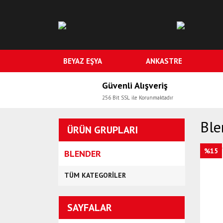
BEYAZ EŞYA
ANKASTRE
Güvenli Alışveriş
256 Bit SSL ile Korunmaktadır
Ble
ÜRÜN GRUPLARI
%15
BLENDER
TÜM KATEGORILER
SAYFALAR