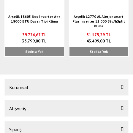
Arçelik 18605 Neo Inverter A++
Arçelik 12770 AL Alerjensmart
18000 BTU Duvar Tipi Klima
Plus Inverter 12.000 Btu/hSplit
Klima
39.776,67 TL
51.175,29 TL
35.799,00 TL
43.499,00 TL
Stokta Yok
Stokta Yok
Kurumsal
Alışveriş
Sipariş