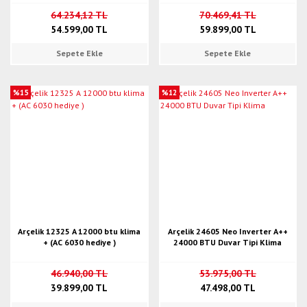
64.234,12 TL
70.469,41 TL
54.599,00 TL
59.899,00 TL
Sepete Ekle
Sepete Ekle
%15
%12
Arçelik 12325 A 12000 btu klima
Arçelik 24605 Neo Inverter A++
+ (AC 6030 hediye )
24000 BTU Duvar Tipi Klima
46.940,00 TL
53.975,00 TL
39.899,00 TL
47.498,00 TL